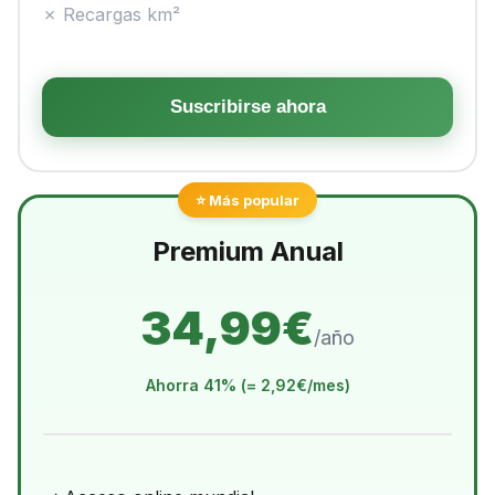
✗ Recargas km²
Suscribirse ahora
⭐ Más popular
Premium Anual
34,99€
/año
Ahorra 41% (= 2,92€/mes)