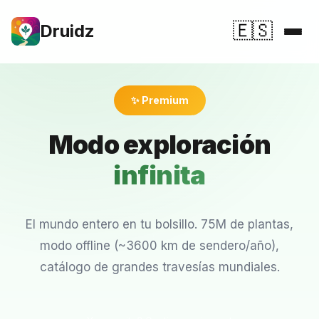
🇪🇸
Druidz
Inicio
✨ Premium
El gran atlas
Modo exploración
Precios
infinita
FAQ
Mi suscripción
El mundo entero en tu bolsillo. 75M de plantas,
modo offline (~3600 km de sendero/año),
💚 Apoyar Druidz
catálogo de grandes travesías mundiales.